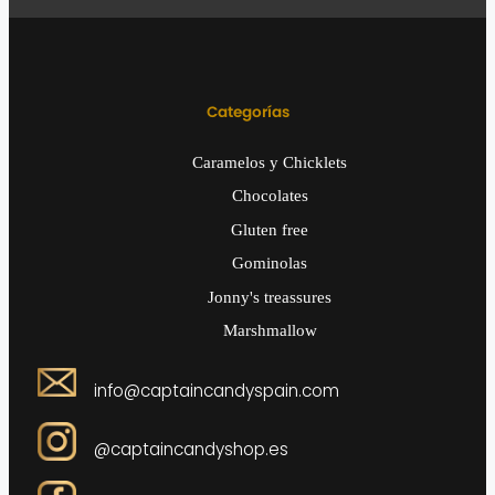
Categorías
Caramelos y Chicklets
Chocolates
Gluten free
Gominolas
Jonny's treassures
Marshmallow
info@captaincandyspain.com
@captaincandyshop.es