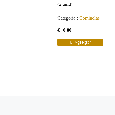
(2 unid)
Categoría :
Gominolas
€
0.80
Agregar