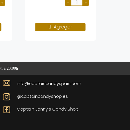
Agregar
0h a 23:00h
info@captaincandyspain.com
@captaincandyshop.es
Captain Jonny’s Candy Shop