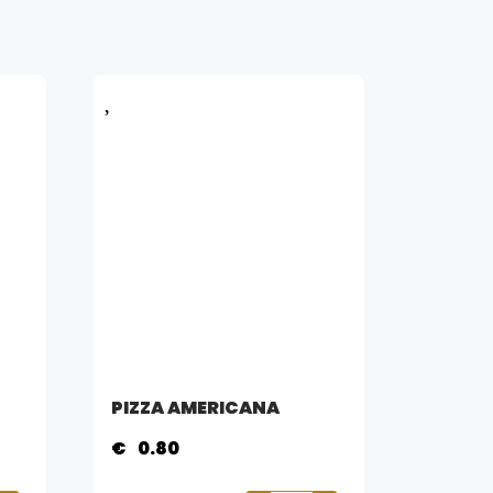
S
PIZZA AMERICANA
€
0.80