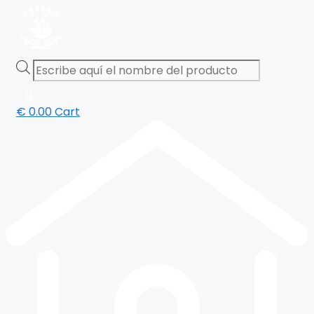
Saltar
al
contenido
Products
search
0
€
0.00
Cart