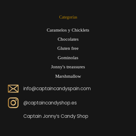
Categorías
Caramelos y Chicklets
Chocolates
Gluten free
Gominolas
Jonny's treassures
Marshmallow
info@captaincandyspain.com
@captaincandyshop.es
Captain Jonny’s Candy Shop