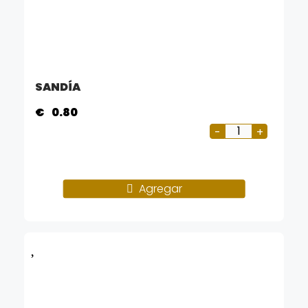
SANDÍA
€
0.80
Agregar